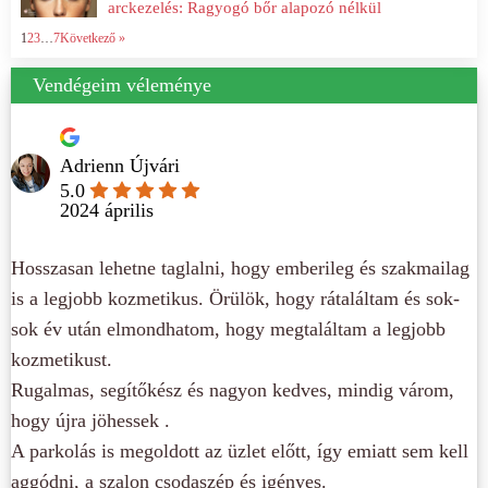
arckezelés: Ragyogó bőr alapozó nélkül
1
2
3
…
7
Következő »
Vendégeim véleménye
Adrienn Újvári
5.0
2024 április
Hosszasan lehetne taglalni, hogy emberileg és szakmailag
is a legjobb kozmetikus. Örülök, hogy rátaláltam és sok-
sok év után elmondhatom, hogy megtaláltam a legjobb
kozmetikust.
Rugalmas, segítőkész és nagyon kedves, mindig várom,
hogy újra jöhessek .
A parkolás is megoldott az üzlet előtt, így emiatt sem kell
aggódni, a szalon csodaszép és igényes.