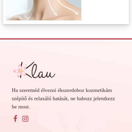
Ha szeretnéd élvezni ékszerdoboz kozmetikám
szépítő és relaxáló hatását, ne habozz jelentkezz
be most.