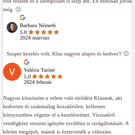
volt részem és a szempillám is szép lett. Én biztosan jövök
még. 🙂
Barbara Németh
5.0
2024 március
Szuper kezelés volt, Klau nagyon alapos és kedves!! 🙂
Valéria Turiné
5.0
2024 február
Nagyon köszönöm a velem való törődést Klaunak, aki
kedvesen és szakmailag hozzáértően, kellemes
környezetben végezte el a kezeléseimet. Visszatérő
vendégként veszem igénybe továbbra is szolgáltatásait. A
bőröm megújult, mások is észrevették a változást.