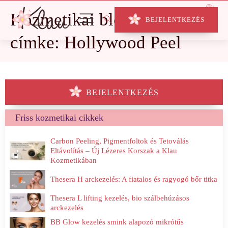
Kozmetikai blog
BEJELENTKEZÉS
címke: Hollywood Peel
BEJELENTKEZÉS
Friss kozmetikai cikkek
Carbon Peeling, Pigmentfoltok és Tetoválás
Eltávolítás – Új Lézeres Korszak a Klau
Kozmetikában
Thesera H arckezelés: A fiatalos és ragyogó bőr titka
Thesera L lifting kezelés, bio szálbehúzásos
arckezelés
BB Glow kezelés smink alapozó mikrótűs