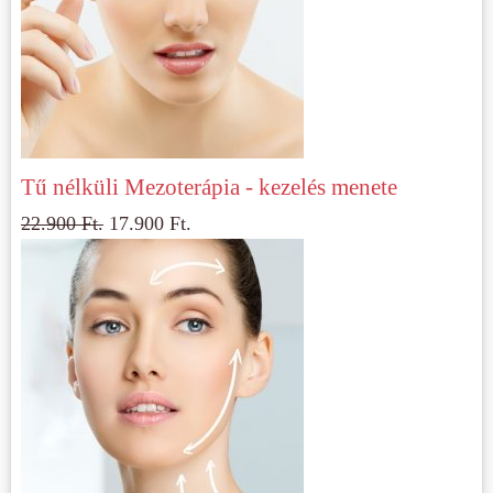
Tű nélküli Mezoterápia - kezelés menete
22.900
Ft.
17.900
Ft.