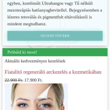
egyben, kombinált Ultrahangos vagy Tű nélküli
mezoterápiás hatóanyagbevitellel. Bejegyzésemben a
lézeres tetoválás és pigmentfolt eltávolításról is
mindent megtudhatsz.
OLVASD TOVÁBB
Próbáld ki most!
Aktuális kedvezményes kezelések
Fiatalító regeneráló arckezelés a kozmetikában
22.900
Ft.
17.900
Ft.