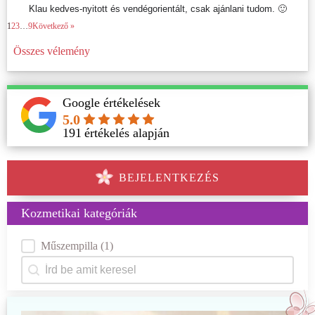
Klau kedves-nyitott és vendégorientált, csak ajánlani tudom. 🙂
1
2
3
…
9
Következő »
Összes vélemény
Google értékelések
5.0
191
értékelés alapján
BEJELENTKEZÉS
Kozmetikai kategóriák
Kategóriák
Műszempilla
(1)
Keresés
Search content