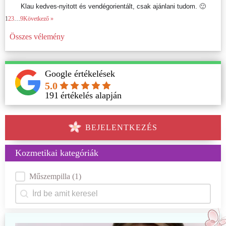
Klau kedves-nyitott és vendégorientált, csak ajánlani tudom. 🙂
1
2
3
…
9
Következő »
Összes vélemény
Google értékelések
5.0
191
értékelés alapján
BEJELENTKEZÉS
Kozmetikai kategóriák
Kategóriák
Műszempilla
(1)
Keresés
Search content