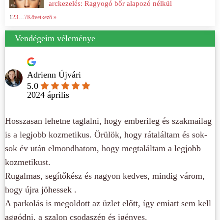
arckezelés: Ragyogó bőr alapozó nélkül
1
2
3
…
7
Következő »
Vendégeim véleménye
Adrienn Újvári
5.0
2024 április
Hosszasan lehetne taglalni, hogy emberileg és szakmailag
is a legjobb kozmetikus. Örülök, hogy rátaláltam és sok-
sok év után elmondhatom, hogy megtaláltam a legjobb
kozmetikust.
Rugalmas, segítőkész és nagyon kedves, mindig várom,
hogy újra jöhessek .
A parkolás is megoldott az üzlet előtt, így emiatt sem kell
aggódni, a szalon csodaszép és igényes.