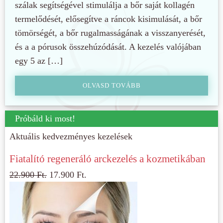
szálak segítségével stimulálja a bőr saját kollagén
termelődését, elősegítve a ráncok kisimulását, a bőr
tömörségét, a bőr rugalmasságának a visszanyerését,
és a a pórusok összehúzódását. A kezelés valójában
egy 5 az […]
OLVASD TOVÁBB
Próbáld ki most!
Aktuális kedvezményes kezelések
Fiatalító regeneráló arckezelés a kozmetikában
22.900
Ft.
17.900
Ft.