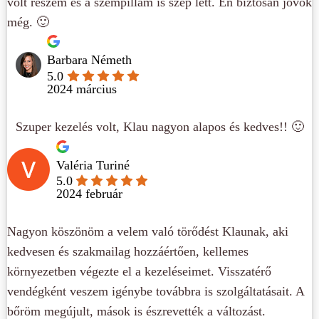
volt részem és a szempillám is szép lett. Én biztosan jövök
még. 🙂
Barbara Németh
5.0
2024 március
Szuper kezelés volt, Klau nagyon alapos és kedves!! 🙂
Valéria Turiné
5.0
2024 február
Nagyon köszönöm a velem való törődést Klaunak, aki
kedvesen és szakmailag hozzáértően, kellemes
környezetben végezte el a kezeléseimet. Visszatérő
vendégként veszem igénybe továbbra is szolgáltatásait. A
bőröm megújult, mások is észrevették a változást.