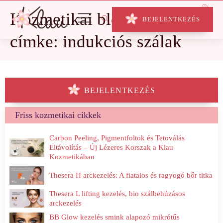
Kozmetikai blog
BEJELENTKEZÉS
címke: indukciós szálak
BEJELENTKEZÉS
Friss kozmetikai cikkek
Carbon Peeling, Pigmentfoltok és Tetoválás
Eltávolítás – Új Lézeres Korszak a Klau
Kozmetikában
Thesera H arckezelés: A fiatalos és ragyogó bőr titka
Thesera L lifting kezelés, bio szálbehúzásos
arckezelés
BB Glow kezelés smink alapozó mikrótűs