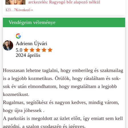
arckezelés: Ragyogó bőr alapozó nélkül
1
2
3
…
7
Következő »
Vendégeim véleménye
Adrienn Újvári
5.0
2024 április
Hosszasan lehetne taglalni, hogy emberileg és szakmailag
is a legjobb kozmetikus. Örülök, hogy rátaláltam és sok-
sok év után elmondhatom, hogy megtaláltam a legjobb
kozmetikust.
Rugalmas, segítőkész és nagyon kedves, mindig várom,
hogy újra jöhessek .
A parkolás is megoldott az üzlet előtt, így emiatt sem kell
aggódni, a szalon csodaszép és igényes.