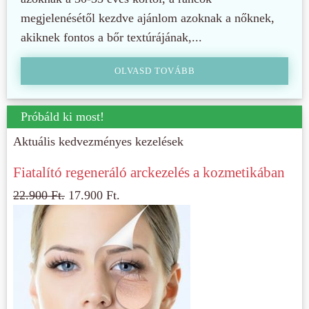
megjelenésétől kezdve ajánlom azoknak a nőknek,
akiknek fontos a bőr textúrájának,...
OLVASD TOVÁBB
Próbáld ki most!
Aktuális kedvezményes kezelések
Fiatalító regeneráló arckezelés a kozmetikában
22.900
Ft.
17.900
Ft.