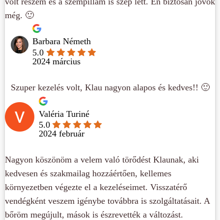
volt részem és a szempillám is szép lett. Én biztosan jövök
még. 🙂
Barbara Németh
5.0
2024 március
Szuper kezelés volt, Klau nagyon alapos és kedves!! 🙂
Valéria Turiné
5.0
2024 február
Nagyon köszönöm a velem való törődést Klaunak, aki
kedvesen és szakmailag hozzáértően, kellemes
környezetben végezte el a kezeléseimet. Visszatérő
vendégként veszem igénybe továbbra is szolgáltatásait. A
bőröm megújult, mások is észrevették a változást.