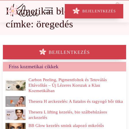
Kozmetikai blog
BEJELENTKEZÉS
címke: öregedés
BEJELENTKEZÉS
Friss kozmetikai cikkek
Carbon Peeling, Pigmentfoltok és Tetoválás
Eltávolítás – Új Lézeres Korszak a Klau
Kozmetikában
Thesera H arckezelés: A fiatalos és ragyogó bőr titka
Thesera L lifting kezelés, bio szálbehúzásos
arckezelés
BB Glow kezelés smink alapozó mikrótűs