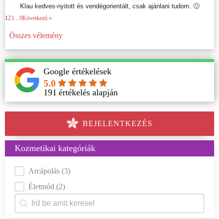
Klau kedves-nyitott és vendégorientált, csak ajánlani tudom. 🙂
1
2
3
…
9
Következő »
Összes vélemény
Google értékelések
5.0
191
értékelés alapján
BEJELENTKEZÉS
Kozmetikai kategóriák
Kategóriák
Arcápolás
(3)
Életmód
(2)
Keresés
Search content