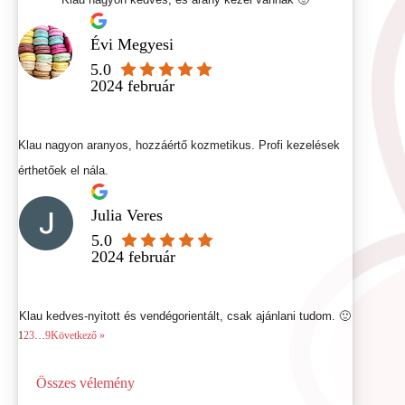
Évi Megyesi
5.0
2024 február
Klau nagyon aranyos, hozzáértő kozmetikus. Profi kezelések
érthetőek el nála.
Julia Veres
5.0
2024 február
Klau kedves-nyitott és vendégorientált, csak ajánlani tudom. 🙂
1
2
3
…
9
Következő »
Összes vélemény