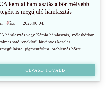
CA kémiai hámlasztás a bőr mélyebb
étegéit is megújuló hámlasztás
a:
2023.06.04.
A hámlasztás vagy Kémia hámlasztás, széleskörban
kalmazható rendkívül látványos kezelés,
rmegújításra, pigmentfoltra, problémás bőrre.
OLVASD TOVÁBB