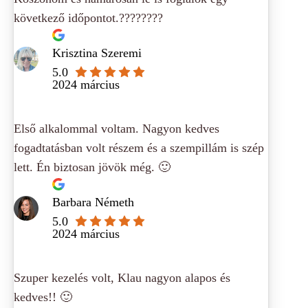
következő időpontot.????????
Krisztina Szeremi
5.0
2024 március
Első alkalommal voltam. Nagyon kedves
fogadtatásban volt részem és a szempillám is szép
lett. Én biztosan jövök még. 🙂
Barbara Németh
5.0
2024 március
Szuper kezelés volt, Klau nagyon alapos és
kedves!! 🙂