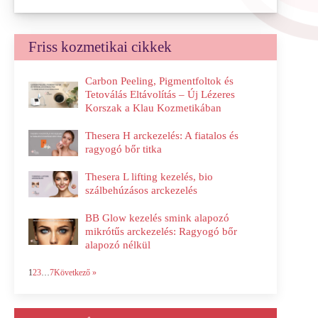
Friss kozmetikai cikkek
Carbon Peeling, Pigmentfoltok és
Tetoválás Eltávolítás – Új Lézeres
Korszak a Klau Kozmetikában
Thesera H arckezelés: A fiatalos és
ragyogó bőr titka
Thesera L lifting kezelés, bio
szálbehúzásos arckezelés
BB Glow kezelés smink alapozó
mikrótűs arckezelés: Ragyogó bőr
alapozó nélkül
1
2
3
…
7
Következő »