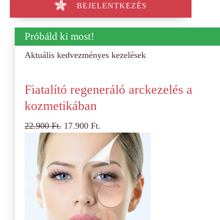
BEJELENTKEZÉS
Próbáld ki most!
Aktuális kedvezményes kezelések
Fiatalító regeneráló arckezelés a
kozmetikában
22.900
Ft.
17.900
Ft.