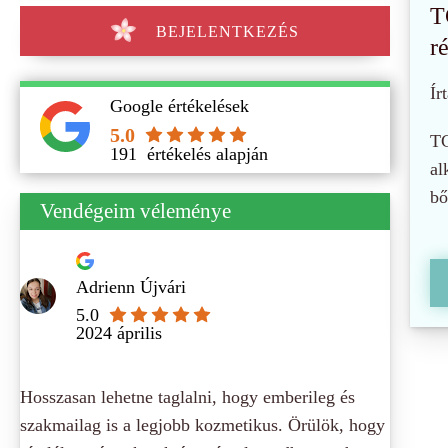
T
BEJELENTKEZÉS
r
Írt
Google értékelések
5.0
TC
191
értékelés alapján
al
bő
Vendégeim véleménye
Adrienn Újvári
5.0
2024 április
Hosszasan lehetne taglalni, hogy emberileg és
szakmailag is a legjobb kozmetikus. Örülök, hogy