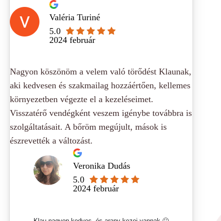
Valéria Turiné
5.0
2024 február
Nagyon köszönöm a velem való törődést Klaunak,
aki kedvesen és szakmailag hozzáértően, kellemes
környezetben végezte el a kezeléseimet.
Visszatérő vendégként veszem igénybe továbbra is
szolgáltatásait. A bőröm megújult, mások is
észrevették a változást.
Veronika Dudás
5.0
2024 február
Klau nagyon kedves, és arany kezei vannak 🙂