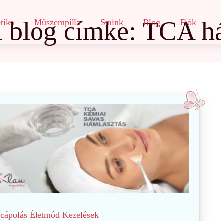
i blog
címke: TCA h
tika
Műszempilla
Smink
Blog
Fiók
cápolás
Életmód
Kezelések