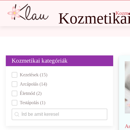
Kozmetika
Kozme
Kozmetikai kategóriák
Kategóriák
Kezelések
(15)
Arcápolás
(14)
Életmód
(2)
Testápolás
(1)
Keresés
Search content
Ar