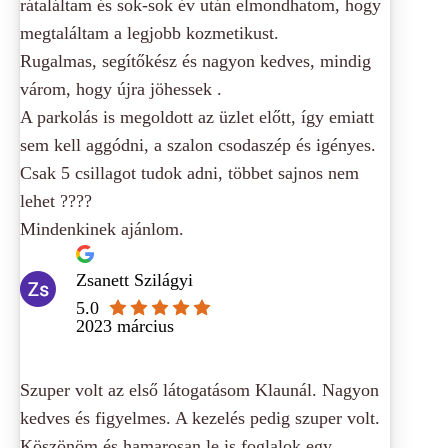
rátaláltam és sok-sok év után elmondhatom, hogy
megtaláltam a legjobb kozmetikust.
Rugalmas, segítőkész és nagyon kedves, mindig
várom, hogy újra jöhessek .
A parkolás is megoldott az üzlet előtt, így emiatt
sem kell aggódni, a szalon csodaszép és igényes.
Csak 5 csillagot tudok adni, többet sajnos nem
lehet ????
Mindenkinek ajánlom.
Zsanett Szilágyi
5.0
2023 március
Szuper volt az első látogatásom Klaunál. Nagyon
kedves és figyelmes. A kezelés pedig szuper volt.
Köszönöm és hamarosan le is foglalok egy