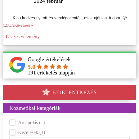
2024 február
Klau kedves-nyitott és vendégorientált, csak ajánlani tudom. 🙂
1
2
3
…
9
Következő »
Összes vélemény
Google értékelések
5.0
191
értékelés alapján
BEJELENTKEZÉS
Kozmetikai kategóriák
Kategóriák
Arcápolás
(1)
Kezelések
(1)