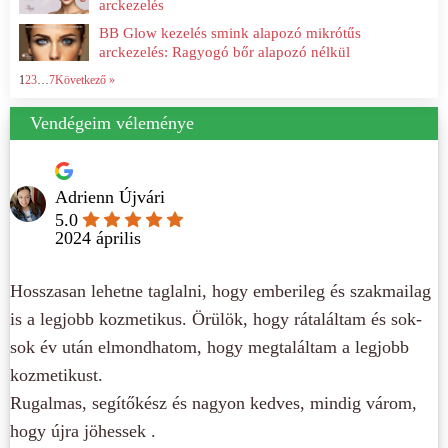
arckezelés
BB Glow kezelés smink alapozó mikrótűs
arckezelés: Ragyogó bőr alapozó nélkül
1
2
3
…
7
Következő »
Vendégeim véleménye
Adrienn Újvári
5.0
2024 április
Hosszasan lehetne taglalni, hogy emberileg és szakmailag
is a legjobb kozmetikus. Örülök, hogy rátaláltam és sok-
sok év után elmondhatom, hogy megtaláltam a legjobb
kozmetikust.
Rugalmas, segítőkész és nagyon kedves, mindig várom,
hogy újra jöhessek .