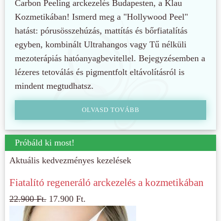
Carbon Peeling arckezelés Budapesten, a Klau
Kozmetikában! Ismerd meg a "Hollywood Peel"
hatást: pórusösszehúzás, mattítás és bőrfiatalítás
egyben, kombinált Ultrahangos vagy Tű nélküli
mezoterápiás hatóanyagbevitellel. Bejegyzésemben a
lézeres tetoválás és pigmentfolt eltávolításról is
mindent megtudhatsz.
OLVASD TOVÁBB
Próbáld ki most!
Aktuális kedvezményes kezelések
Fiatalító regeneráló arckezelés a kozmetikában
22.900
Ft.
17.900
Ft.