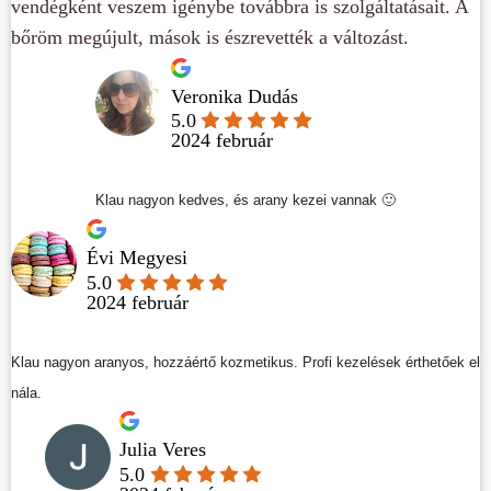
vendégként veszem igénybe továbbra is szolgáltatásait. A
bőröm megújult, mások is észrevették a változást.
Veronika Dudás
5.0
2024 február
Klau nagyon kedves, és arany kezei vannak 🙂
Évi Megyesi
5.0
2024 február
Klau nagyon aranyos, hozzáértő kozmetikus. Profi kezelések érthetőek el
nála.
Julia Veres
5.0