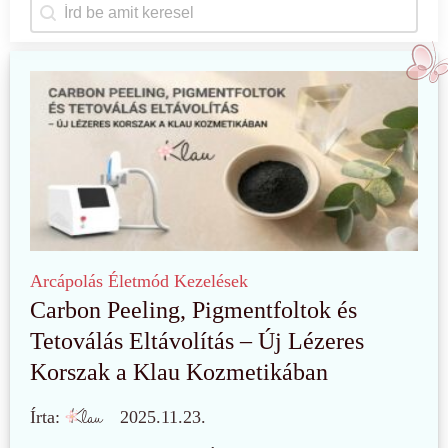
Keresés
Search content
Arcápolás
Életmód
Kezelések
Carbon Peeling, Pigmentfoltok és
Tetoválás Eltávolítás – Új Lézeres
Korszak a Klau Kozmetikában
Írta:
2025.11.23.