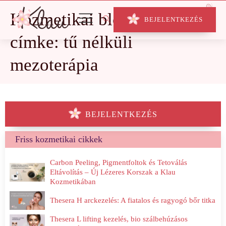
Kozmetikai blog
BEJELENTKEZÉS
címke: tű nélküli
mezoterápia
BEJELENTKEZÉS
Friss kozmetikai cikkek
Carbon Peeling, Pigmentfoltok és Tetoválás
Eltávolítás – Új Lézeres Korszak a Klau
Kozmetikában
Thesera H arckezelés: A fiatalos és ragyogó bőr titka
Thesera L lifting kezelés, bio szálbehúzásos