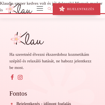
Klaudia szuper kedves volt és jól dolgozik! Megyek maskor
BEJELENTKEZÉS
is
Ha szeretnéd élvezni ékszerdoboz kozmetikám
szépítő és relaxáló hatását, ne habozz jelentkezz
be most.
Fontos
Bejelentkezés - időpont foglalás