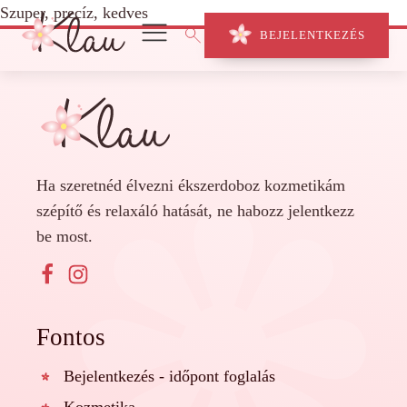
Szuper, precíz, kedves
BEJELENTKEZÉS
Ha szeretnéd élvezni ékszerdoboz kozmetikám
szépítő és relaxáló hatását, ne habozz jelentkezz
be most.
Fontos
Bejelentkezés - időpont foglalás