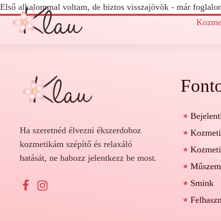
Első alkalommal voltam, de biztos visszajövök - már foglalo
Kozme
Font
Bejelent
Ha szeretnéd élvezni ékszerdoboz
Kozmeti
kozmetikám szépítő és relaxáló
Kozmeti
hatását, ne habozz jelentkezz be most.
Műszemp
Smink
Felhaszn