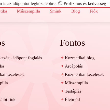
m is az időpontot legközelebbre. 🙂 Profizmus és kedvesség -
tika
Műszempilla
Smink
Blog
Fiók
os
Fontos
kezés - időpont foglalás
Kozmetikai blog
ka
Arcápolás
kai kezelések
Kozmetikai kezelések
illa
Műszempilla
Testáplás
álói fiók
Életmód