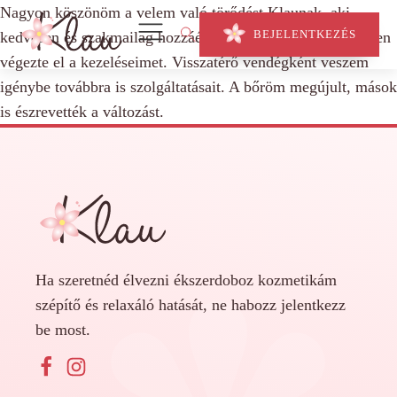
Nagyon köszönöm a velem való törődést Klaunak, aki
BEJELENTKEZÉS
kedvesen és szakmailag hozzáértően, kellemes környezetben
végezte el a kezeléseimet. Visszatérő vendégként veszem
igénybe továbbra is szolgáltatásait. A bőröm megújult, mások
is észrevették a változást.
Ha szeretnéd élvezni ékszerdoboz kozmetikám
szépítő és relaxáló hatását, ne habozz jelentkezz
be most.