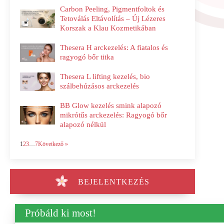
Carbon Peeling, Pigmentfoltok és
Tetoválás Eltávolítás – Új Lézeres
Korszak a Klau Kozmetikában
Thesera H arckezelés: A fiatalos és
ragyogó bőr titka
Thesera L lifting kezelés, bio
szálbehúzásos arckezelés
BB Glow kezelés smink alapozó
mikrótűs arckezelés: Ragyogó bőr
alapozó nélkül
1
2
3
…
7
Következő »
BEJELENTKEZÉS
Próbáld ki most!