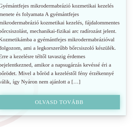
Gyémántfejes mikrodermabrázió kozmetikai kezelés
menete és folyamata A gyémántfejes
mikrodermabrázió kozmetikai kezelés, fájdalommentes
bőrcsiszolást, mechanikai-fizikai arc radírozást jelent.
Kozmetikámba a gyémántfejes mikrodermabrázióval
dolgozom, ami a legkorszerűbb bőrcsiszoló készülék.
Erre a kezelésre téltől tavaszig érdemes
bejelentkezned, amikor a napsugárzás kevéssé éri a
bőrödet. Mivel a bőröd a kezeléstől fény érzékennyé
válik, így Nyáron nem ajánlott a […]
OLVASD TOVÁBB