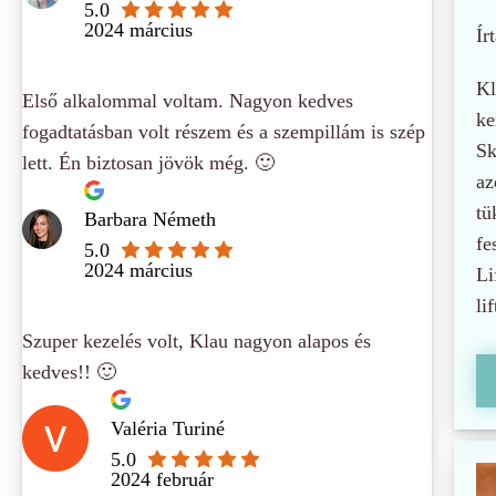
5.0
2024 március
Írt
Kl
Első alkalommal voltam. Nagyon kedves
ke
fogadtatásban volt részem és a szempillám is szép
Sk
lett. Én biztosan jövök még. 🙂
az
tü
Barbara Németh
fe
5.0
2024 március
Li
li
Szuper kezelés volt, Klau nagyon alapos és
kedves!! 🙂
Valéria Turiné
5.0
2024 február