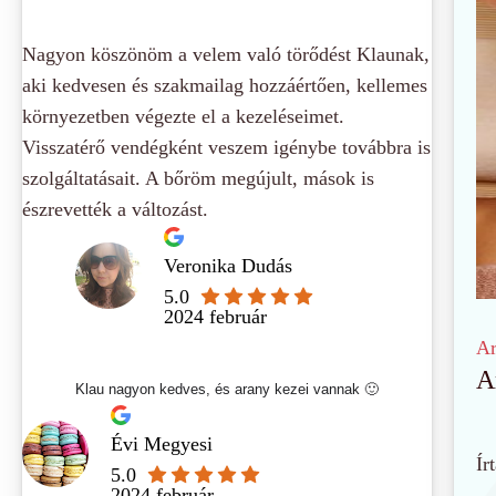
Nagyon köszönöm a velem való törődést Klaunak,
aki kedvesen és szakmailag hozzáértően, kellemes
környezetben végezte el a kezeléseimet.
Visszatérő vendégként veszem igénybe továbbra is
szolgáltatásait. A bőröm megújult, mások is
észrevették a változást.
Veronika Dudás
5.0
2024 február
Ar
A
Klau nagyon kedves, és arany kezei vannak 🙂
Évi Megyesi
Írt
5.0
2024 február