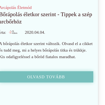
Arcápolás
Életmód
Bőrápolás életkor szerint - Tippek a szép
arcbőrhöz
Írta:
2020.04.04.
A bőrápolás életkor szerint változik. Olvasd el a cikket
és tudd meg, mi a helyes bőrápolás titka és trükkje.
Kis odafigyeléssel a bőröd fiatalos maradhat.
OLVASD TOVÁBB