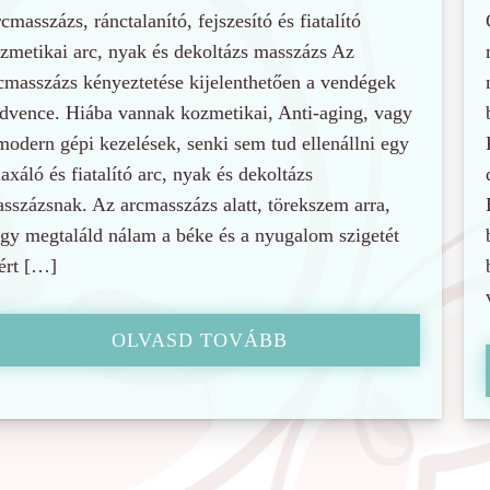
cmasszázs, ránctalanító, fejszesító és fiatalító
zmetikai arc, nyak és dekoltázs masszázs Az
cmasszázs kényeztetése kijelenthetően a vendégek
dvence. Hiába vannak kozmetikai, Anti-aging, vagy
modern gépi kezelések, senki sem tud ellenállni egy
laxáló és fiatalító arc, nyak és dekoltázs
sszázsnak. Az arcmasszázs alatt, törekszem arra,
gy megtaláld nálam a béke és a nyugalom szigetét
ért […]
OLVASD TOVÁBB