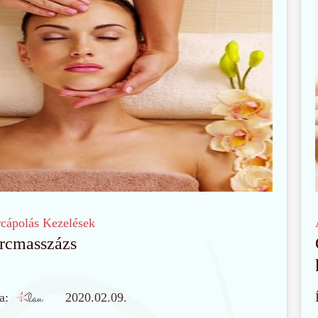
cápolás
Kezelések
rcmasszázs
a:
2020.02.09.