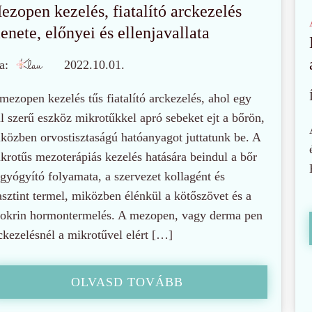
ezopen kezelés, fiatalító arckezelés
enete, előnyei és ellenjavallata
a:
2022.10.01.
mezopen kezelés tűs fiatalító arckezelés, ahol egy
ll szerű eszköz mikrotűkkel apró sebeket ejt a bőrön,
közben orvostisztaságú hatóanyagot juttatunk be. A
krotűs mezoterápiás kezelés hatására beindul a bőr
gyógyító folyamata, a szervezet kollagént és
asztint termel, miközben élénkül a kötőszövet és a
tokrin hormontermelés. A mezopen, vagy derma pen
ckezelésnél a mikrotűvel elért […]
OLVASD TOVÁBB