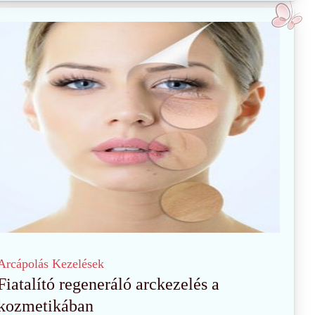
Arcápolás
Kezelések
Fiatalító regeneráló arckezelés a
kozmetikában