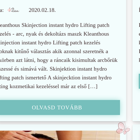
a:
2020.02.18.
eanthous Skinjection instant hydro Lifting patch
zelés - arc, nyak és dekoltázs maszk Kleanthous
injection instant hydro Lifting patch kezelés
oknak kitűnő választás akik azonnal szeretnék a
körben azt látni, hogy a ráncaik kisimultak arcbőrük
szessé és simává vált. Skinjektion instant hydro
fting patch ismertető A skinjecktion instant hydro
fting kozmetikai kezeléssel már az első […]
OLVASD TOVÁBB