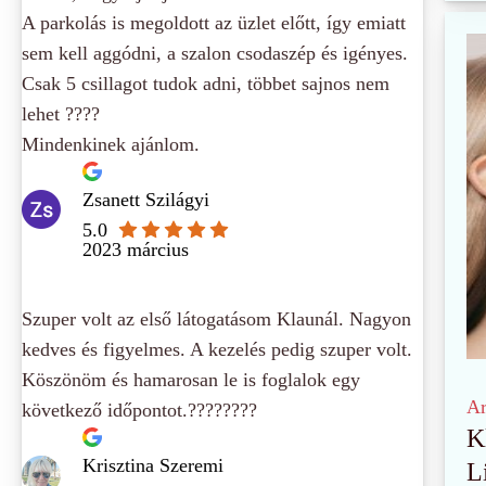
A parkolás is megoldott az üzlet előtt, így emiatt
sem kell aggódni, a szalon csodaszép és igényes.
Csak 5 csillagot tudok adni, többet sajnos nem
lehet ????
Mindenkinek ajánlom.
Zsanett Szilágyi
5.0
2023 március
Szuper volt az első látogatásom Klaunál. Nagyon
kedves és figyelmes. A kezelés pedig szuper volt.
Köszönöm és hamarosan le is foglalok egy
Ar
következő időpontot.????????
K
Krisztina Szeremi
L