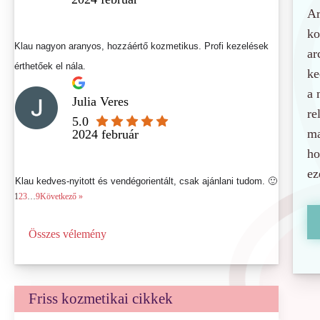
Ar
ko
Klau nagyon aranyos, hozzáértő kozmetikus. Profi kezelések
ar
érthetőek el nála.
ke
a 
Julia Veres
re
5.0
ma
2024 február
ho
ez
Klau kedves-nyitott és vendégorientált, csak ajánlani tudom. 🙂
1
2
3
…
9
Következő »
Összes vélemény
Friss kozmetikai cikkek