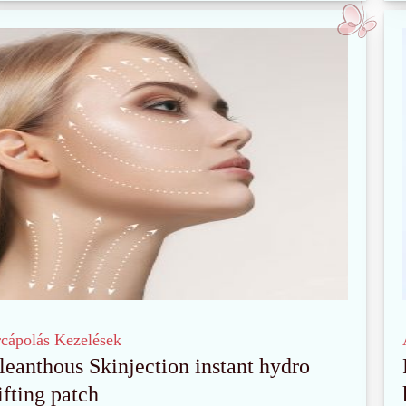
cápolás
Kezelések
leanthous Skinjection instant hydro
ifting patch