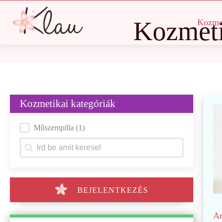
Kozmeti
Kozme
Kozmetikai kategóriák
Kategóriák
Műszempilla
(1)
Keresés
Search content
BEJELENTKEZÉS
Ar