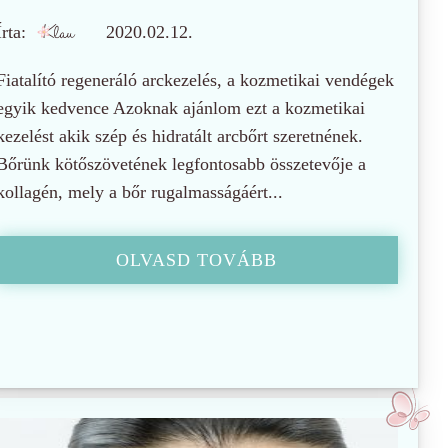
Írta:
2020.02.12.
Fiatalító regeneráló arckezelés, a kozmetikai vendégek
egyik kedvence Azoknak ajánlom ezt a kozmetikai
kezelést akik szép és hidratált arcbőrt szeretnének.
Bőrünk kötőszövetének legfontosabb összetevője a
kollagén, mely a bőr rugalmasságáért...
OLVASD TOVÁBB