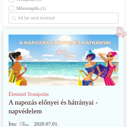
Műszempilla
(1)
Keresés
Search content
Életmód
Testápolás
A napozás előnyei és hátrányai -
napvédelem
Írta:
2020.07.01.