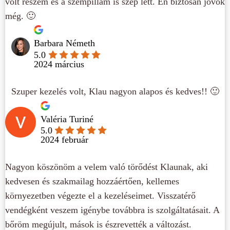
volt részem és a szempillám is szép lett. Én biztosan jövök
még. 🙂
Barbara Németh
5.0
2024 március
Szuper kezelés volt, Klau nagyon alapos és kedves!! 🙂
Valéria Turiné
5.0
2024 február
Nagyon köszönöm a velem való törődést Klaunak, aki
kedvesen és szakmailag hozzáértően, kellemes
környezetben végezte el a kezeléseimet. Visszatérő
vendégként veszem igénybe továbbra is szolgáltatásait. A
bőröm megújult, mások is észrevették a változást.