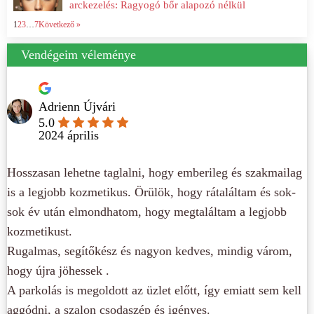
arckezelés: Ragyogó bőr alapozó nélkül
1
2
3
…
7
Következő »
Vendégeim véleménye
Adrienn Újvári
5.0
2024 április
Hosszasan lehetne taglalni, hogy emberileg és szakmailag
is a legjobb kozmetikus. Örülök, hogy rátaláltam és sok-
sok év után elmondhatom, hogy megtaláltam a legjobb
kozmetikust.
Rugalmas, segítőkész és nagyon kedves, mindig várom,
hogy újra jöhessek .
A parkolás is megoldott az üzlet előtt, így emiatt sem kell
aggódni, a szalon csodaszép és igényes.