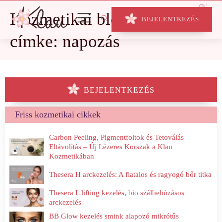
Kozmetikai blog
BEJELENTKEZÉS
címke: napozás
BEJELENTKEZÉS
Friss kozmetikai cikkek
Carbon Peeling, Pigmentfoltok és Tetoválás
Eltávolítás – Új Lézeres Korszak a Klau
Kozmetikában
Thesera H arckezelés: A fiatalos és ragyogó bőr titka
Thesera L lifting kezelés, bio szálbehúzásos
arckezelés
BB Glow kezelés smink alapozó mikrótűs