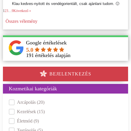
Klau kedves-nyitott és vendégorientált, csak ajánlani tudom. 🙂
1
2
3
…
9
Következő »
Összes vélemény
Google értékelések
5.0
191
értékelés alapján
BEJELENTKEZÉS
Kozmetikai kategóriák
Kategóriák
Arcápolás
(20)
Kezelések
(15)
Életmód
(9)
Testápolás
(5)