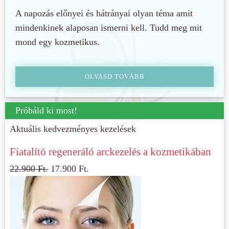
A napozás előnyei és hátrányai olyan téma amit
mindenkinek alaposan ismerni kell. Tudd meg mit
mond egy kozmetikus.
OLVASD TOVÁBB
Próbáld ki most!
Aktuális kedvezményes kezelések
Fiatalító regeneráló arckezelés a kozmetikában
22.900
Ft.
17.900
Ft.