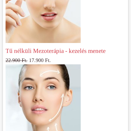
Tű nélküli Mezoterápia - kezelés menete
22.900
Ft.
17.900
Ft.