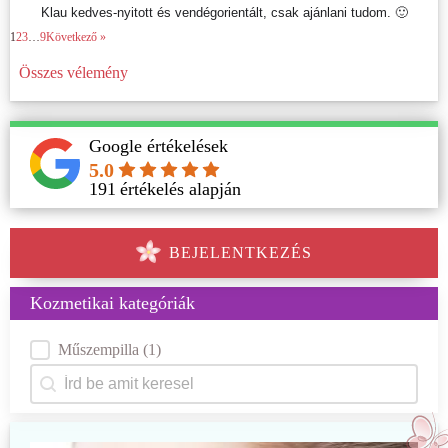
Klau kedves-nyitott és vendégorientált, csak ajánlani tudom. 🙂
1
2
3
…
9
Következő »
Összes vélemény
Google értékelések
5.0
191
értékelés alapján
BEJELENTKEZÉS
Kozmetikai kategóriák
Kategóriák
Műszempilla
(1)
Keresés
Search content