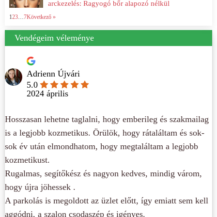
arckezelés: Ragyogó bőr alapozó nélkül
1
2
3
…
7
Következő »
Vendégeim véleménye
Adrienn Újvári
5.0
2024 április
Hosszasan lehetne taglalni, hogy emberileg és szakmailag
is a legjobb kozmetikus. Örülök, hogy rátaláltam és sok-
sok év után elmondhatom, hogy megtaláltam a legjobb
kozmetikust.
Rugalmas, segítőkész és nagyon kedves, mindig várom,
hogy újra jöhessek .
A parkolás is megoldott az üzlet előtt, így emiatt sem kell
aggódni, a szalon csodaszép és igényes.