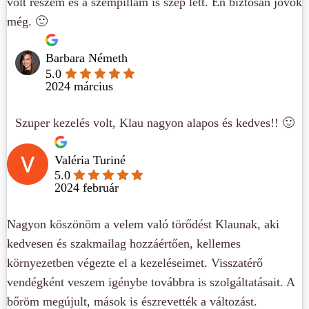
volt részem és a szempillám is szép lett. Én biztosan jövök
még. 🙂
Barbara Németh
5.0
2024 március
Szuper kezelés volt, Klau nagyon alapos és kedves!! 🙂
Valéria Turiné
5.0
2024 február
Nagyon köszönöm a velem való törődést Klaunak, aki
kedvesen és szakmailag hozzáértően, kellemes
környezetben végezte el a kezeléseimet. Visszatérő
vendégként veszem igénybe továbbra is szolgáltatásait. A
bőröm megújult, mások is észrevették a változást.