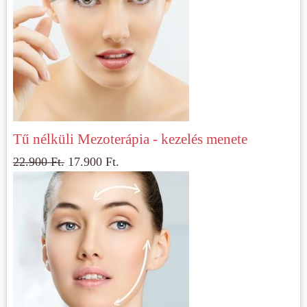
Tű nélküli Mezoterápia - kezelés menete
22.900
Ft.
17.900
Ft.