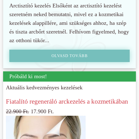
Arctisztító kezelés Elsőként az arctisztító kezelést
szeretném neked bemutatni, mivel ez a kozmetikai
kezelések alappillére, ami szükséges ahhoz, ha szép
és tiszta arcbőrt szeretnél. Felhívom figyelmed, hogy
az otthoni tükör...
OLVASD TOVÁBB
Próbáld ki most!
Aktuális kedvezményes kezelések
Fiatalító regeneráló arckezelés a kozmetikában
22.900
Ft.
17.900
Ft.