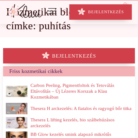
Kozmetikai blog
BEJELENTKEZÉS
címke: puhítás
BEJELENTKEZÉS
Friss kozmetikai cikkek
Carbon Peeling, Pigmentfoltok és Tetoválás
Eltávolítás – Új Lézeres Korszak a Klau
Kozmetikában
Thesera H arckezelés: A fiatalos és ragyogó bőr titka
Thesera L lifting kezelés, bio szálbehúzásos
arckezelés
BB Glow kezelés smink alapozó mikrótűs