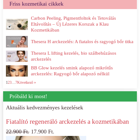
Friss kozmetikai cikkek
Carbon Peeling, Pigmentfoltok és Tetoválás
Eltávolítás – Új Lézeres Korszak a Klau
Kozmetikában
Thesera H arckezelés: A fiatalos és ragyogó bőr titka
Thesera L lifting kezelés, bio szálbehúzásos
arckezelés
BB Glow kezelés smink alapozó mikrótűs
arckezelés: Ragyogó bőr alapozó nélkül
1
2
3
…
7
Következő »
Próbáld ki most!
Aktuális kedvezményes kezelések
Fiatalító regeneráló arckezelés a kozmetikában
22.900
Ft.
17.900
Ft.