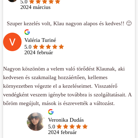
5.0
2024 március
Szuper kezelés volt, Klau nagyon alapos és kedves!! 🙂
Valéria Turiné
5.0
2024 február
Nagyon köszönöm a velem való törődést Klaunak, aki
kedvesen és szakmailag hozzáértően, kellemes
környezetben végezte el a kezeléseimet. Visszatérő
vendégként veszem igénybe továbbra is szolgáltatásait. A
bőröm megújult, mások is észrevették a változást.
Veronika Dudás
5.0
2024 február