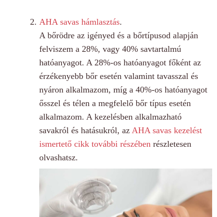
AHA savas hámlasztás
.
A bőrödre az igényed és a bőrtípusod alapján
felviszem a 28%, vagy 40% savtartalmú
hatóanyagot. A 28%-os hatóanyagot főként az
érzékenyebb bőr esetén valamint tavasszal és
nyáron alkalmazom, míg a 40%-os hatóanyagot
ősszel és télen a megfelelő bőr típus esetén
alkalmazom. A kezelésben alkalmazható
savakról és hatásukról, az
AHA savas kezelést
ismertető cikk további részében
részletesen
olvashatsz.