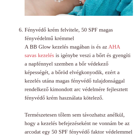
Fényvédő krém felvitele, 50 SPF magas
fényvédelmű krémmel
A BB Glow kezelés magában is és az
AHA
savas kezelés
is igénybe veszi a bőrt és gyengíti
a napfénnyel szemben a bőr védekező
képességét, a bőröd elvégkonyodik, ezért a
kezelés utána magas fényvédő tulajdonsággal
rendelkező kimondott arc védelmére fejlesztett
fényvédő krém használata kötelező.
Természetesen tőlem sem távozhatsz anélkül,
hogy a kezelés befejezéseként ne vonnám be az
arcodat egy 50 SPF fényvédő faktor védelemmel