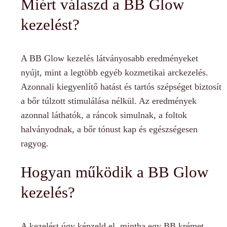
Miért válaszd a BB Glow
kezelést?
A BB Glow kezelés látványosabb eredményeket
nyújt, mint a legtöbb egyéb kozmetikai arckezelés.
Azonnali kiegyenlítő hatást és tartós szépséget biztosít
a bőr túlzott stimulálása nélkül. Az eredmények
azonnal láthatók, a ráncok simulnak, a foltok
halványodnak, a bőr tónust kap és egészségesen
ragyog.
Hogyan működik a BB Glow
kezelés?
A kezelést úgy képzeld el, mintha egy BB krémet