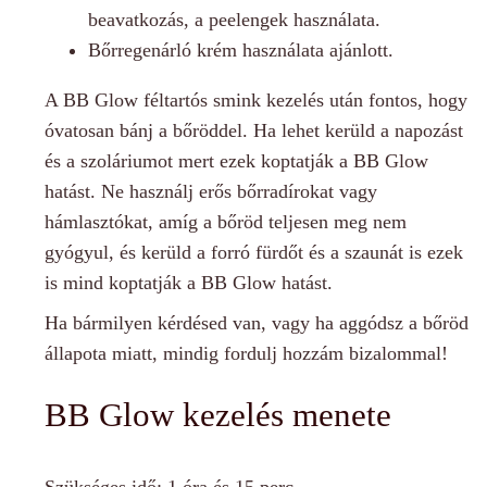
beavatkozás, a peelengek használata.
Bőrregenárló krém használata ajánlott.
A BB Glow féltartós smink kezelés után fontos, hogy
óvatosan bánj a bőröddel. Ha lehet kerüld a napozást
és a szoláriumot mert ezek koptatják a BB Glow
hatást. Ne használj erős bőrradírokat vagy
hámlasztókat, amíg a bőröd teljesen meg nem
gyógyul, és kerüld a forró fürdőt és a szaunát is ezek
is mind koptatják a BB Glow hatást.
Ha bármilyen kérdésed van, vagy ha aggódsz a bőröd
állapota miatt, mindig fordulj hozzám bizalommal!
BB Glow kezelés menete
Szükséges idő:
1 óra és 15 perc.