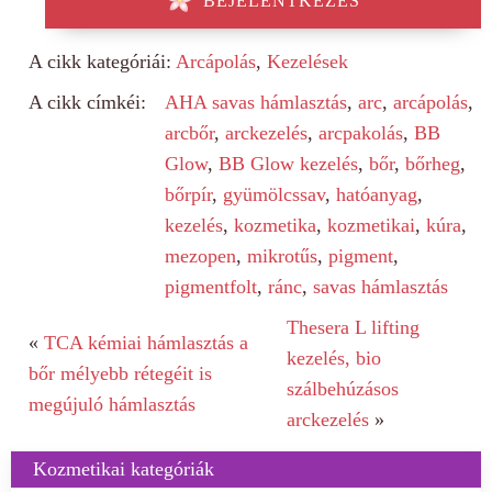
BEJELENTKEZÉS
A cikk kategóriái:
Arcápolás
,
Kezelések
A cikk címkéi:
AHA savas hámlasztás
,
arc
,
arcápolás
,
arcbőr
,
arckezelés
,
arcpakolás
,
BB
Glow
,
BB Glow kezelés
,
bőr
,
bőrheg
,
bőrpír
,
gyümölcssav
,
hatóanyag
,
kezelés
,
kozmetika
,
kozmetikai
,
kúra
,
mezopen
,
mikrotűs
,
pigment
,
pigmentfolt
,
ránc
,
savas hámlasztás
Thesera L lifting
«
TCA kémiai hámlasztás a
kezelés, bio
bőr mélyebb rétegéit is
szálbehúzásos
megújuló hámlasztás
arckezelés
»
Kozmetikai kategóriák