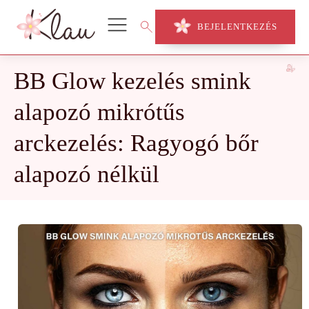
BEJELENTKEZÉS
BB Glow kezelés smink
alapozó mikrótűs
arckezelés: Ragyogó bőr
alapozó nélkül