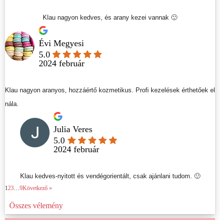
Klau nagyon kedves, és arany kezei vannak 🙂
Évi Megyesi
5.0
2024 február
Klau nagyon aranyos, hozzáértő kozmetikus. Profi kezelések érthetőek el
nála.
Julia Veres
5.0
2024 február
Klau kedves-nyitott és vendégorientált, csak ajánlani tudom. 🙂
1
2
3
…
9
Következő »
Összes vélemény