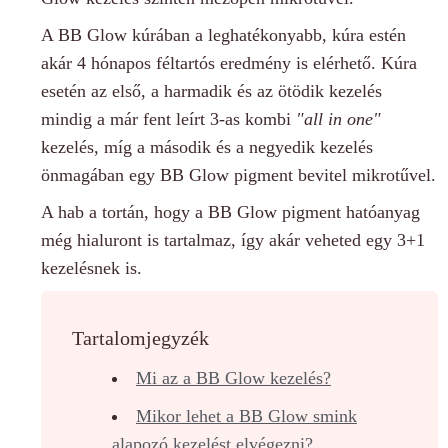
A BB Glow kúrában a leghatékonyabb, kúra estén
akár 4 hónapos féltartós eredmény is elérhető. Kúra
esetén az első, a harmadik és az ötödik kezelés
mindig a már fent leírt 3-as kombi
"all in one"
kezelés, míg a második és a negyedik kezelés
önmagában egy BB Glow pigment bevitel mikrotűvel.
A hab a tortán, hogy a BB Glow pigment hatóanyag
még hialuront is tartalmaz, így akár veheted egy 3+1
kezelésnek is.
Tartalomjegyzék
Mi az a BB Glow kezelés?
Mikor lehet a BB Glow smink
alapozó kezelést elvégezni?