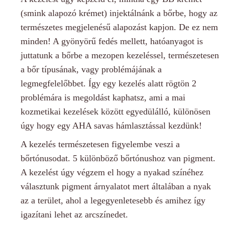
(smink alapozó krémet) injektálnánk a bőrbe, hogy az
természetes megjelenésű alapozást kapjon. De ez nem
minden! A gyönyörű fedés mellett, hatóanyagot is
juttatunk a bőrbe a mezopen kezeléssel, természetesen
a bőr típusának, vagy problémájának a
legmegfelelőbbet. Így egy kezelés alatt rögtön 2
problémára is megoldást kaphatsz, ami a mai
kozmetikai kezelések között egyedülálló, különösen
úgy hogy egy AHA savas hámlasztással kezdünk!
A kezelés természetesen figyelembe veszi a
bőrtónusodat. 5 különböző bőrtónushoz van pigment.
A kezelést úgy végzem el hogy a nyakad színéhez
választunk pigment árnyalatot mert általában a nyak
az a terület, ahol a legegyenletesebb és amihez így
igazítani lehet az arcszínedet.