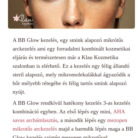
A
BB Glow kezelés, egy smink alapozó mikrótűs
arckezelés
ami egy forradalmi kombinált kozmetikai
eljárás és természetesen már a Klau Kozmetika
szalonban is elérhető. Ez a kezelés egy félig állandó
steril alapozó, mely mikromolekulákkal ágyazódik a
bőr mélyebb rétegébe és félig tartós smink alapozó
nyújt.
A BB Glow rendkívül hatékony kezelés 3-as kezelés
kombináció egyben. Az első lépés egy mini,
AHA
savas archámlasztás
, a második lépés egy
mezopen
mikrotűs arckezelés
majd a harmdik lépés maga a BB
Glow kezelés szintén mezopen mikrotűvel.