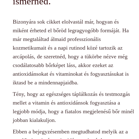
ismerned.
Bizonyára sok cikket elolvastál már, hogyan és
miként érheted el bőröd legragyogóbb formáját. Ha
már megtaláltad álmaid professzionális
kozmetikumait és a napi rutinod közé tartozik az
arcápolás, de szeretnéd, hogy a tükörbe nézve még
csodálatosabb bőrképet láss, akkor ezeket az
antioxidánsokat és vitaminokat és fogyasztásukat is
iktasd be a mindennapjaidba.
Tény, hogy az egészséges táplálkozás és testmozgás
mellet a vitamin és antioxidánsok fogyasztása a
legjobb módja, hogy a fiatalos megjelenésű bőr minél
jobban kialakuljon.
Ebben a bejegyzésemben megtudhatod melyik az a