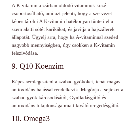
A K-vitamin a zsírban oldodó vitaminok közé
csoportosítható, ami azt jelenti, hogy a szervezet
képes tárolni A K-vitamin hatékonyan tünteti el a
szem alatti sötét karikákat, és javítja a hajszálerek
állapotát. Ügyelj arra, hogy ha A-vitaminnal szeded
nagyobb mennyiségben, úgy csökken a K-vitamin
felszívódása.
9. Q10 Koenzim
Képes semlegesíteni a szabad gyököket, tehát magas
antioxidáns hatással rendelkezik. Megóvja a sejteket a
szabad gyök károsodásától, Gyulladásgátló és
antioxidáns tulajdonsága miatt kiváló öregedésgátló.
10. Omega3