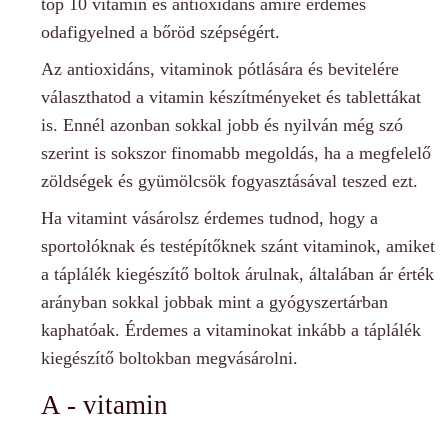
top 10 vitamin és antioxidáns amire érdemes
odafigyelned a bőröd szépségért.
Az antioxidáns, vitaminok pótlására és bevitelére
választhatod a vitamin készítményeket és tablettákat
is. Ennél azonban sokkal jobb és nyilván még szó
szerint is sokszor finomabb megoldás, ha a megfelelő
zöldségek és gyümölcsök fogyasztásával teszed ezt.
Ha vitamint vásárolsz érdemes tudnod, hogy a
sportolóknak és testépítőknek szánt vitaminok, amiket
a táplálék kiegészítő boltok árulnak, általában ár érték
arányban sokkal jobbak mint a gyógyszertárban
kaphatóak. Érdemes a vitaminokat inkább a táplálék
kiegészítő boltokban megvásárolni.
A - vitamin