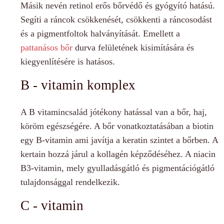
Másik nevén retinol erős bőrvédő és gyógyító hatású.
Segíti a ráncok csökkenését, csökkenti a ráncosodást
és a pigmentfoltok halványítását. Emellett a
pattanásos bőr
durva felületének kisimítására és
kiegyenlítésére is hatásos.
B - vitamin komplex
A B vitamincsalád jótékony hatással van a bőr, haj,
köröm egészségére. A bőr vonatkoztatásában a biotin
egy B-vitamin ami javítja a keratin szintet a bőrben. A
kertain hozzá járul a kollagén képződéséhez. A niacin
B3-vitamin, mely gyulladásgátló és pigmentációgátló
tulajdonsággal rendelkezik.
C - vitamin