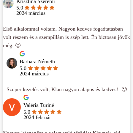
Krisztina Szeremi
5.0
2024 március
Első alkalommal voltam. Nagyon kedves fogadtatásban
volt részem és a szempillám is szép lett. Én biztosan jövök
még. 🙂
Barbara Németh
5.0
2024 március
Szuper kezelés volt, Klau nagyon alapos és kedves!! 🙂
Valéria Turiné
5.0
2024 február
Nagyon köszönöm a velem való törődést Klaunak, aki