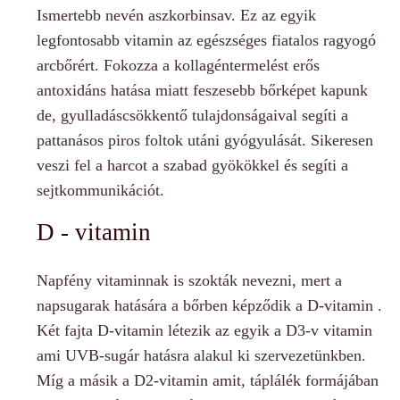
Ismertebb nevén aszkorbinsav. Ez az egyik
legfontosabb vitamin az egészséges fiatalos ragyogó
arcbőrért. Fokozza a kollagéntermelést erős
antoxidáns hatása miatt feszesebb bőrképet kapunk
de, gyulladáscsökkentő tulajdonságaival segíti a
pattanásos piros foltok utáni gyógyulását. Sikeresen
veszi fel a harcot a szabad gyökökkel és segíti a
sejtkommunikációt.
D - vitamin
Napfény vitaminnak is szokták nevezni, mert a
napsugarak hatására a bőrben képződik a D-vitamin .
Két fajta D-vitamin létezik az egyik a D3-v vitamin
ami UVB-sugár hatásra alakul ki szervezetünkben.
Míg a másik a D2-vitamin amit, táplálék formájában