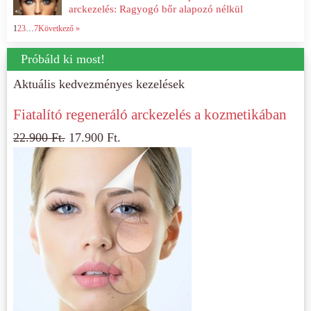
arckezelés: Ragyogó bőr alapozó nélkül
1
2
3
…
7
Következő »
Próbáld ki most!
Aktuális kedvezményes kezelések
Fiatalító regeneráló arckezelés a kozmetikában
22.900
Ft.
17.900
Ft.