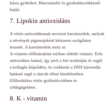
káros gyököket. Ránctalanító és gyulladáscsökkentő
hatáú.
7. Lipokin antioxidáns
A vörös antioxidánsnak nevezett karotinoidok, melyek
a növények pigmenjeként kétszeres szolgálatot
tesznek. A karotinoidok mely az
A-vitamin előfutáraként zsírban oldódó vitamin. Erős
antioxidáns hatású, így javít a bőr textúráján és segíti
a kollagén képsődést, és csökkenti a DNS károsodás
hatásait segít a ráncok elleni küzdelemben.
Előfordulása vörös gyülmölcsökben és
zöldsgégekben.
8. K - vitamin