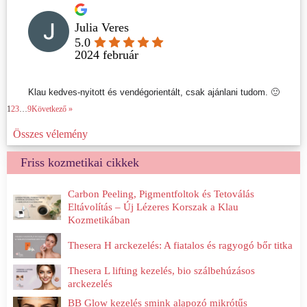
Julia Veres
5.0
2024 február
Klau kedves-nyitott és vendégorientált, csak ajánlani tudom. 🙂
1
2
3
…
9
Következő »
Összes vélemény
Friss kozmetikai cikkek
Carbon Peeling, Pigmentfoltok és Tetoválás
Eltávolítás – Új Lézeres Korszak a Klau
Kozmetikában
Thesera H arckezelés: A fiatalos és ragyogó bőr titka
Thesera L lifting kezelés, bio szálbehúzásos
arckezelés
BB Glow kezelés smink alapozó mikrótűs