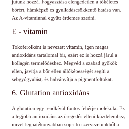
jutunk hozzá. Fogyasztása elengedetlen a tökéletes
bőrért, hámképző és gyulladáscsökkentő hatása van.
Az A-vitaminnal együtt érdemes szedni.
E - vitamin
Tokoferolként is nevezett vitamin, igen magas
antioxidáns tartalomal bír, ezért ez is hozzá járul a
kollagén termelődéshez. Megvéd a szabad gyökök
ellen, javítja a bőr ellen állóképességét segíti a
sebgyógyulást, és halványítja a pigmentfoltokat.
6. Glutation antioxidáns
A glutation egy rendkívül fontos fehérje molekula. Ez
a legjobb antioxidáns az öregedés elleni küzdelemhez,
mivel leghatékonyabban söpri ki szervezetünkből a