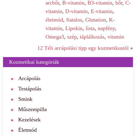
arcbőr
,
B-vitamin
,
B3-vitamin
,
bőr
,
C-
vitamin
,
D-vitamin
,
E-vitamin
,
életmód
,
fiatalos
,
Glutation
,
K-
vitamin
,
Lipokin
,
lista
,
napfény
,
Omega3
,
szép
,
táplálkozás
,
vitamin
12 Téli arcápolási tipp egy kozmetikustól
»
Kozmetikai kategóriák
Arcápolás
Testápolás
Smink
Műszempilla
Kezelések
Életmód