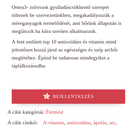
Omea3- zsírsvask gyulladáscsökkentő szerepet
töltenek be szervezetünkben, megakadályozzák a
méreganyagok termelődését, ami bőrünk állapotán is
meglátszik ha kúra szerüen alkalmazzuk.
A fent említett top 10 antioxidáns és vitamin mind
jelentősen hozzá járul az egészséges és szép arcbőr
meglétéhez. Építsd be tudatosan mindegyiket a
táplálkozásodba.
BEJELENTKEZÉS
A cikk kategóriái:
Életmód
A cikk címkéi:
A-vitamin
,
antioxidáns
,
ápolás
,
arc
,