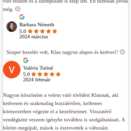
volt részem és a szempillám is szép lett. Én biztosan jövök
még. 🙂
Barbara Németh
5.0
2024 március
Szuper kezelés volt, Klau nagyon alapos és kedves!! 🙂
Valéria Turiné
5.0
2024 február
Nagyon köszönöm a velem való törődést Klaunak, aki
kedvesen és szakmailag hozzáértően, kellemes
környezetben végezte el a kezeléseimet. Visszatérő
vendégként veszem igénybe továbbra is szolgáltatásait. A
bőröm megújult, mások is észrevették a változást.