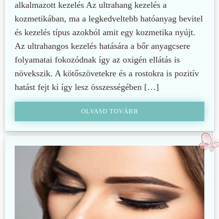
alkalmazott kezelés Az ultrahang kezelés a
kozmetikában, ma a legkedveltebb hatóanyag bevitel
és kezelés típus azokból amit egy kozmetika nyújt.
Az ultrahangos kezelés hatására a bőr anyagcsere
folyamatai fokozódnak így az oxigén ellátás is
növekszik. A kötőszövetekre és a rostokra is pozitív
hatást fejt ki így lesz összességében […]
OLVASD TOVÁBB