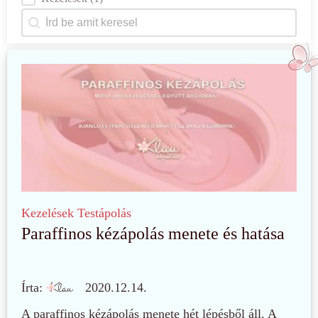
Keresés
Search content
Kezelések
Testápolás
Paraffinos kézápolás menete és hatása
Írta:
2020.12.14.
A paraffinos kézápolás menete hét lépésből áll. A