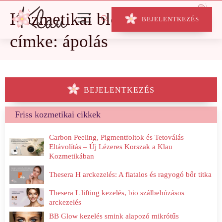
Kozmetikai blog
BEJELENTKEZÉS
címke: ápolás
BEJELENTKEZÉS
Friss kozmetikai cikkek
Carbon Peeling, Pigmentfoltok és Tetoválás
Eltávolítás – Új Lézeres Korszak a Klau
Kozmetikában
Thesera H arckezelés: A fiatalos és ragyogó bőr titka
Thesera L lifting kezelés, bio szálbehúzásos
arckezelés
BB Glow kezelés smink alapozó mikrótűs