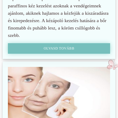
paraffinos kéz kezelést azoknak a vendégeimnek
ajánlom, akiknek hajlamos a kézfejük a kiszáradásra
és kirepedezésre. A kézápoló kezelés hatására a bőr
finomabb és puhább lesz, a köröm csillógobb és
szebb.
OLVASD TOVÁBB