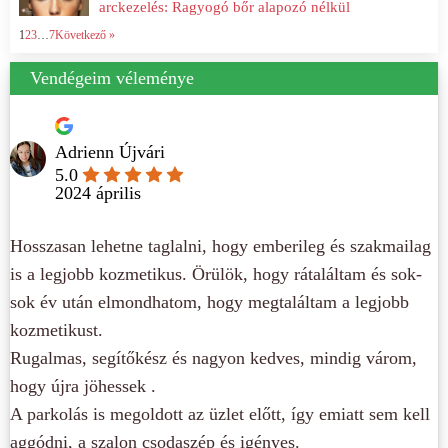
arckezelés: Ragyogó bőr alapozó nélkül
1
2
3
…
7
Következő »
Vendégeim véleménye
Adrienn Újvári
5.0
2024 április
Hosszasan lehetne taglalni, hogy emberileg és szakmailag
is a legjobb kozmetikus. Örülök, hogy rátaláltam és sok-
sok év után elmondhatom, hogy megtaláltam a legjobb
kozmetikust.
Rugalmas, segítőkész és nagyon kedves, mindig várom,
hogy újra jöhessek .
A parkolás is megoldott az üzlet előtt, így emiatt sem kell
aggódni, a szalon csodaszép és igényes.