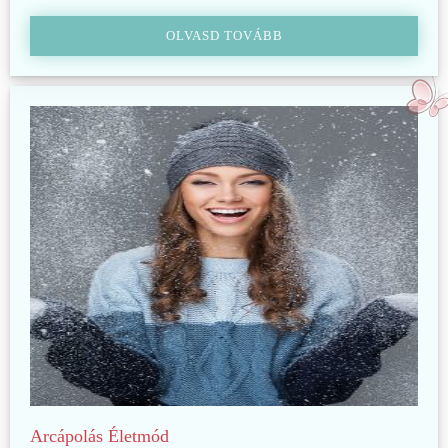
OLVASD TOVÁBB
Arcápolás
Életmód