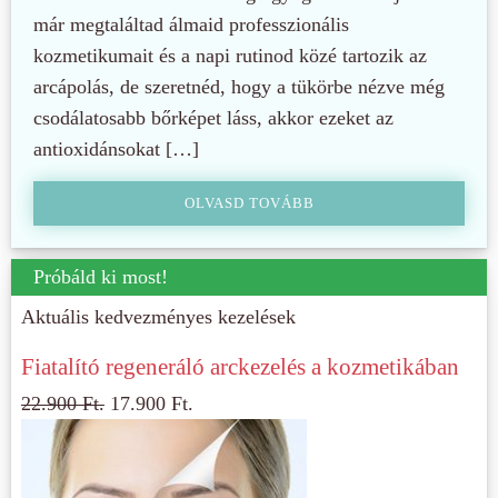
már megtaláltad álmaid professzionális
kozmetikumait és a napi rutinod közé tartozik az
arcápolás, de szeretnéd, hogy a tükörbe nézve még
csodálatosabb bőrképet láss, akkor ezeket az
antioxidánsokat […]
OLVASD TOVÁBB
Próbáld ki most!
Aktuális kedvezményes kezelések
Fiatalító regeneráló arckezelés a kozmetikában
22.900
Ft.
17.900
Ft.