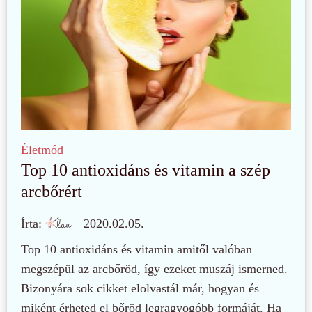
Életmód
Top 10 antioxidáns és vitamin a szép
arcbőrért
Írta:
2020.02.05.
Top 10 antioxidáns és vitamin amitől valóban
megszépül az arcbőröd, így ezeket muszáj ismerned.
Bizonyára sok cikket elolvastál már, hogyan és
miként érheted el bőröd legragyogóbb formáját. Ha