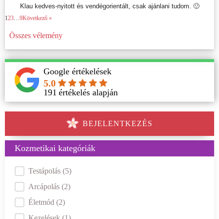
Klau kedves-nyitott és vendégorientált, csak ajánlani tudom. 🙂
1
2
3
…
9
Következő »
Összes vélemény
Google értékelések
5.0
191
értékelés alapján
BEJELENTKEZÉS
Kozmetikai kategóriák
Kategóriák
Testápolás
(5)
Arcápolás
(2)
Életmód
(2)
Kezelések
(1)