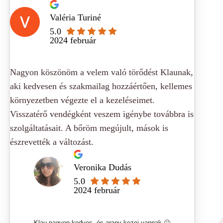
Valéria Turiné
5.0
2024 február
Nagyon köszönöm a velem való törődést Klaunak,
aki kedvesen és szakmailag hozzáértően, kellemes
környezetben végezte el a kezeléseimet.
Visszatérő vendégként veszem igénybe továbbra is
szolgáltatásait. A bőröm megújult, mások is
észrevették a változást.
Veronika Dudás
5.0
2024 február
Klau nagyon kedves, és arany kezei vannak 🙂