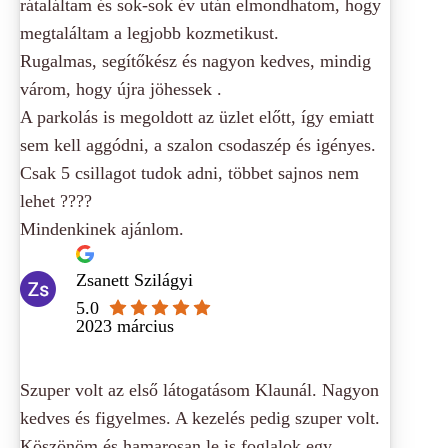
rátaláltam és sok-sok év után elmondhatom, hogy
megtaláltam a legjobb kozmetikust.
Rugalmas, segítőkész és nagyon kedves, mindig
várom, hogy újra jöhessek .
A parkolás is megoldott az üzlet előtt, így emiatt
sem kell aggódni, a szalon csodaszép és igényes.
Csak 5 csillagot tudok adni, többet sajnos nem
lehet ????
Mindenkinek ajánlom.
Zsanett Szilágyi
5.0
2023 március
Szuper volt az első látogatásom Klaunál. Nagyon
kedves és figyelmes. A kezelés pedig szuper volt.
Köszönöm és hamarosan le is foglalok egy