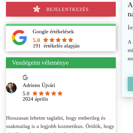
A
BEJELENTKEZÉS
n
Írt
Google értékelések
5.0
A 
191
értékelés alapján
mi
mo
Vendégeim véleménye
Adrienn Újvári
5.0
2024 április
Hosszasan lehetne taglalni, hogy emberileg és
szakmailag is a legjobb kozmetikus. Örülök, hogy