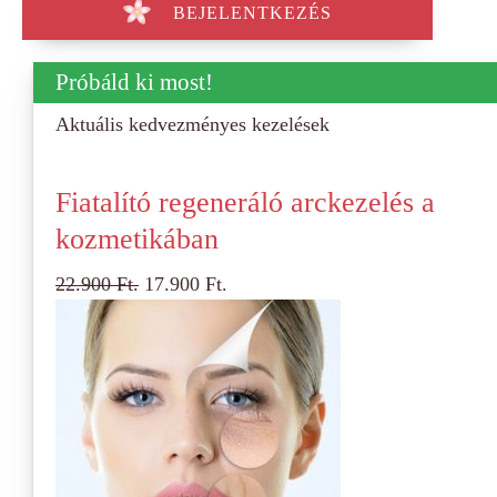
BEJELENTKEZÉS
Próbáld ki most!
Aktuális kedvezményes kezelések
Fiatalító regeneráló arckezelés a
kozmetikában
22.900
Ft.
17.900
Ft.