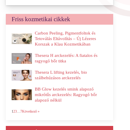
Friss kozmetikai cikkek
Carbon Peeling, Pigmentfoltok és
Tetoválás Eltávolítás – Új Lézeres
Korszak a Klau Kozmetikában
Thesera H arckezelés: A fiatalos és
ragyogó bőr titka
Thesera L lifting kezelés, bio
szálbehúzásos arckezelés
BB Glow kezelés smink alapozó
mikrótűs arckezelés: Ragyogó bőr
alapozó nélkül
1
2
3
…
7
Következő »