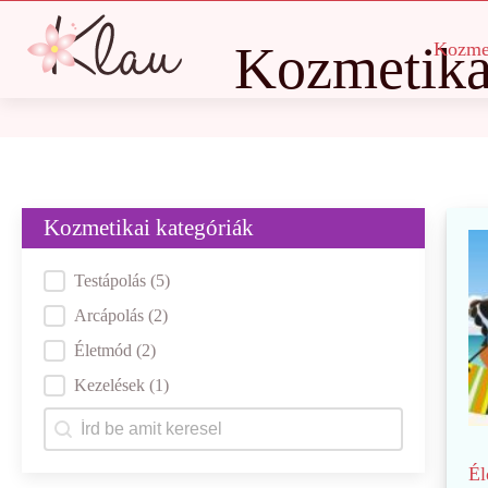
Kozmetika
Kozme
Kozmetikai kategóriák
Kategóriák
Testápolás
(5)
Arcápolás
(2)
Életmód
(2)
Kezelések
(1)
Keresés
Search content
Él