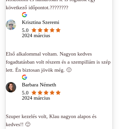
következő időpontot.????????
Krisztina Szeremi
5.0
2024 március
Első alkalommal voltam. Nagyon kedves
fogadtatásban volt részem és a szempillám is szép
lett. Én biztosan jövök még. 🙂
Barbara Németh
5.0
2024 március
Szuper kezelés volt, Klau nagyon alapos és
kedves!! 🙂