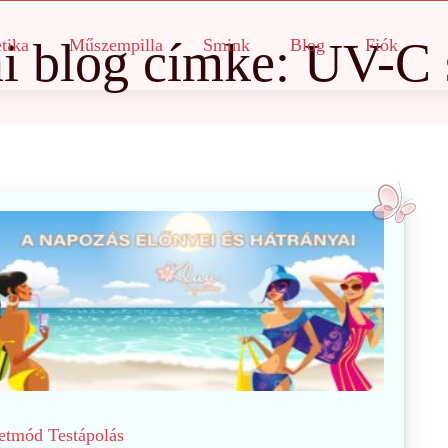
i blog
címke: UV-C 
tika
Műszempilla
Smink
Blog
Fiók
etmód
Testápolás