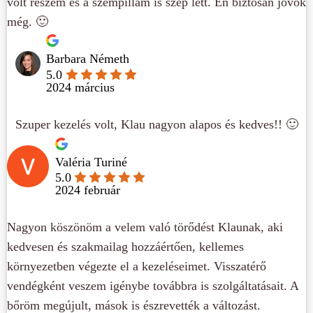
volt részem és a szempillám is szép lett. Én biztosan jövök
még. 🙂
Barbara Németh
5.0
2024 március
Szuper kezelés volt, Klau nagyon alapos és kedves!! 🙂
Valéria Turiné
5.0
2024 február
Nagyon köszönöm a velem való törődést Klaunak, aki
kedvesen és szakmailag hozzáértően, kellemes
környezetben végezte el a kezeléseimet. Visszatérő
vendégként veszem igénybe továbbra is szolgáltatásait. A
bőröm megújult, mások is észrevették a változást.