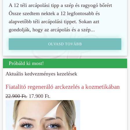
A 12 téli arcápolási tipp a szép és ragyogó bőrért
Össze szedtem nektek a 12 legfontosabb és
alapvetőbb téli arcápolási tippet. Sokan azt
gondolják, hogy az arcápolás és a szép...
OLVASD TOVÁBB
Próbáld ki most!
Aktuális kedvezményes kezelések
Fiatalító regeneráló arckezelés a kozmetikában
22.900
Ft.
17.900
Ft.