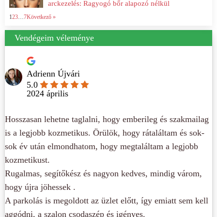
arckezelés: Ragyogó bőr alapozó nélkül
1
2
3
…
7
Következő »
Vendégeim véleménye
Adrienn Újvári
5.0
2024 április
Hosszasan lehetne taglalni, hogy emberileg és szakmailag
is a legjobb kozmetikus. Örülök, hogy rátaláltam és sok-
sok év után elmondhatom, hogy megtaláltam a legjobb
kozmetikust.
Rugalmas, segítőkész és nagyon kedves, mindig várom,
hogy újra jöhessek .
A parkolás is megoldott az üzlet előtt, így emiatt sem kell
aggódni, a szalon csodaszép és igényes.