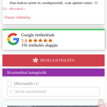
Klau kedves-nyitott és vendégorientált, csak ajánlani tudom. 🙂
1
2
3
…
9
Következő »
Összes vélemény
Google értékelések
5.0
191
értékelés alapján
BEJELENTKEZÉS
Kozmetikai kategóriák
Kategóriák
Műszempilla
(1)
Keresés
Search content