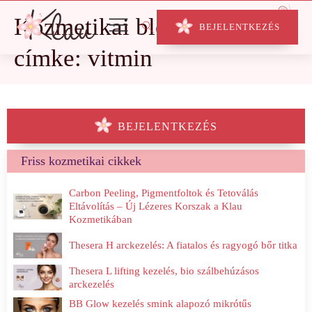
Kozmetikai blog
BEJELENTKEZÉS
címke: vitmin
BEJELENTKEZÉS
Friss kozmetikai cikkek
Carbon Peeling, Pigmentfoltok és Tetoválás
Eltávolítás – Új Lézeres Korszak a Klau
Kozmetikában
Thesera H arckezelés: A fiatalos és ragyogó bőr titka
Thesera L lifting kezelés, bio szálbehúzásos
arckezelés
BB Glow kezelés smink alapozó mikrótűs