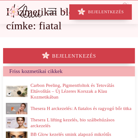
Kozmetikai blog
BEJELENTKEZÉS
címke: fiatal
BEJELENTKEZÉS
Friss kozmetikai cikkek
Carbon Peeling, Pigmentfoltok és Tetoválás
Eltávolítás – Új Lézeres Korszak a Klau
Kozmetikában
Thesera H arckezelés: A fiatalos és ragyogó bőr titka
Thesera L lifting kezelés, bio szálbehúzásos
arckezelés
BB Glow kezelés smink alapozó mikrótűs