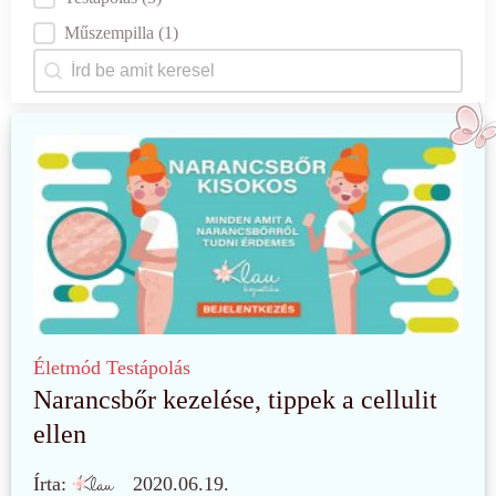
Műszempilla
(1)
Keresés
Search content
Életmód
Testápolás
Narancsbőr kezelése, tippek a cellulit
ellen
Írta:
2020.06.19.