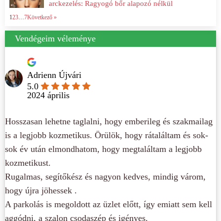
arckezelés: Ragyogó bőr alapozó nélkül
1
2
3
…
7
Következő »
Vendégeim véleménye
Adrienn Újvári
5.0
2024 április
Hosszasan lehetne taglalni, hogy emberileg és szakmailag
is a legjobb kozmetikus. Örülök, hogy rátaláltam és sok-
sok év után elmondhatom, hogy megtaláltam a legjobb
kozmetikust.
Rugalmas, segítőkész és nagyon kedves, mindig várom,
hogy újra jöhessek .
A parkolás is megoldott az üzlet előtt, így emiatt sem kell
aggódni, a szalon csodaszép és igényes.