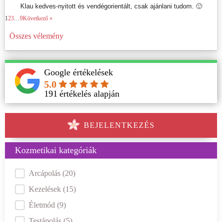
Klau kedves-nyitott és vendégorientált, csak ajánlani tudom. 🙂
1
2
3
…
9
Következő »
Összes vélemény
Google értékelések
5.0
191
értékelés alapján
BEJELENTKEZÉS
Kozmetikai kategóriák
Kategóriák
Arcápolás
(20)
Kezelések
(15)
Életmód
(9)
Testápolás
(5)