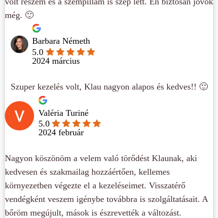
volt részem és a szempillám is szép lett. Én biztosan jövök
még. 🙂
Barbara Németh
5.0
2024 március
Szuper kezelés volt, Klau nagyon alapos és kedves!! 🙂
Valéria Turiné
5.0
2024 február
Nagyon köszönöm a velem való törődést Klaunak, aki
kedvesen és szakmailag hozzáértően, kellemes
környezetben végezte el a kezeléseimet. Visszatérő
vendégként veszem igénybe továbbra is szolgáltatásait. A
bőröm megújult, mások is észrevették a változást.