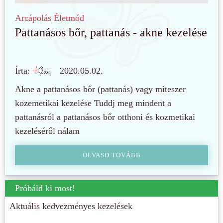
Arcápolás
Életmód
Pattanásos bőr, pattanás - akne kezelése
Írta:
2020.05.02.
Akne a pattanásos bőr (pattanás) vagy miteszer
kozemetikai kezelése Tuddj meg mindent a
pattanásról a pattanásos bőr otthoni és kozmetikai
kezeléséről nálam
OLVASD TOVÁBB
Próbáld ki most!
Aktuális kedvezményes kezelések